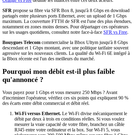
Orange vs Free
détaille les nuances entre ces deux acteurs.
SFR
propose sa fibre via SFR Box 8, jusqu'à 8 Gbps en download
partagés entre plusieurs ports Ethernet, avec un upload de 1 Gbps
maximum. La couverture FTTH de SFR est l'une des plus étendues,
notamment en zones moins denses. Pour départager ces opérateurs
sur les usages quotidiens, consultez notre face-à-face
SFR vs Free
.
Bouygues Telecom
commercialise la Bbox Ultym jusqu'à 8 Gbps
descendant et 1 Gbps montant, avec une politique tarifaire souvent
agressive sur les nouveaux clients. La qualité du Wi-Fi 6E intégré à
la Bbox récente est l'un des meilleurs du marché.
Pourquoi mon débit est-il plus faible
qu'annoncé ?
Vous payez pour 1 Gbps et vous mesurez 250 Mbps ? Avant
d'incriminer l'opérateur, vérifiez ces six points qui expliquent 90 %
des écarts entre débit commercial et débit réel.
Wi-Fi versus Ethernet.
Le Wi-Fi divise mécaniquement le
débit par deux à trois en conditions réelles. Si vous voulez
mesurer la vraie capacité de votre fibre, branchez un câble
RJ45 entre votre ordinateur et la box. Sur Wi-Fi 5, vous