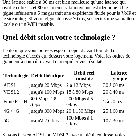
Une latence stable à 30 ms est bien meilleure qu'une latence qui
oscille entre 15 et 80 ms, même si la moyenne est identique. Une
gigue inférieure à 5 ms garantit une expérience fluide pour la VoIP et
le streaming. Si votre gigue dépasse 30 ms, suspectez une saturation
locale ou un WiFi instable.
Quel débit selon votre technologie ?
Le débit que vous pouvez espérer dépend avant tout de la
technologie d'accès qui dessert votre logement. Voici les ordres de
grandeur à connaître avant d'interpréter vos résultats.
Débit réel
Latence
Technologie
Débit théorique
constaté
typique
ADSL
jusqu'à 20 Mbps
2 à 12 Mbps
30 à 60 ms
VDSL2
jusqu'à 100 Mbps
15 à 80 Mbps
20 à 40 ms
300 Mbps à 8
200 Mbps à 5
Fibre FTTH
5 à 20 ms
Gbps
Gbps
4G / 4G+
jusqu'à 300 Mbps
20 à 150 Mbps
25 à 60 ms
100 Mbps à 1
5G
jusqu'à 2 Gbps
10 à 30 ms
Gbps
Si vous êtes en ADSL ou VDSL2 avec un débit en dessous des