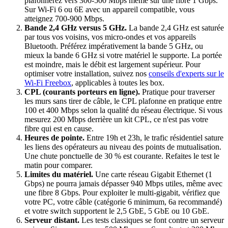
plafonnerez vers 300-500 Mbps même sur une fibre 1 Gbps.
Sur Wi-Fi 6 ou 6E avec un appareil compatible, vous
atteignez 700-900 Mbps.
Bande 2,4 GHz versus 5 GHz.
La bande 2,4 GHz est saturée
par tous vos voisins, vos micro-ondes et vos appareils
Bluetooth. Préférez impérativement la bande 5 GHz, ou
mieux la bande 6 GHz si votre matériel le supporte. La portée
est moindre, mais le débit est largement supérieur. Pour
optimiser votre installation, suivez nos
conseils d'experts sur le
Wi-Fi Freebox
, applicables à toutes les box.
CPL (courants porteurs en ligne).
Pratique pour traverser
les murs sans tirer de câble, le CPL plafonne en pratique entre
100 et 400 Mbps selon la qualité du réseau électrique. Si vous
mesurez 200 Mbps derrière un kit CPL, ce n'est pas votre
fibre qui est en cause.
Heures de pointe.
Entre 19h et 23h, le trafic résidentiel sature
les liens des opérateurs au niveau des points de mutualisation.
Une chute ponctuelle de 30 % est courante. Refaites le test le
matin pour comparer.
Limites du matériel.
Une carte réseau Gigabit Ethernet (1
Gbps) ne pourra jamais dépasser 940 Mbps utiles, même avec
une fibre 8 Gbps. Pour exploiter le multi-gigabit, vérifiez que
votre PC, votre câble (catégorie 6 minimum, 6a recommandé)
et votre switch supportent le 2,5 GbE, 5 GbE ou 10 GbE.
Serveur distant.
Les tests classiques se font contre un serveur