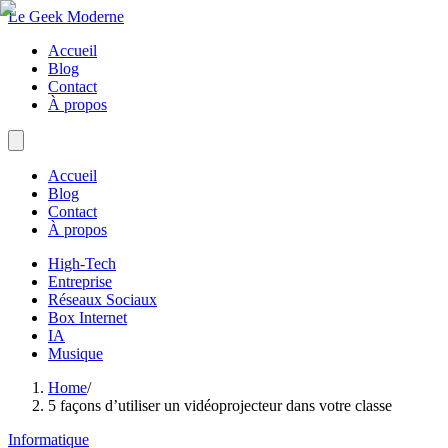
Le Geek Moderne
Accueil
Blog
Contact
À propos
Accueil
Blog
Contact
À propos
High-Tech
Entreprise
Réseaux Sociaux
Box Internet
IA
Musique
Home
/
5 façons d’utiliser un vidéoprojecteur dans votre classe
Informatique