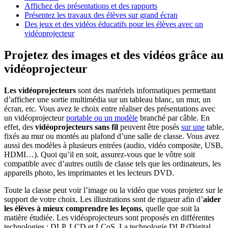
Affichez des présentations et des rapports
Présentez les travaux des élèves sur grand écran
Des jeux et des vidéos éducatifs pour les élèves avec un
vidéoprojecteur
Projetez des images et des vidéos grâce au
vidéoprojecteur
Les vidéoprojecteurs
sont des matériels informatiques permettant
d’afficher une sortie multimédia sur un tableau blanc, un mur, un
écran, etc. Vous avez le choix entre réaliser des présentations avec
un vidéoprojecteur
portable ou un modèle
branché par câble. En
effet, des
vidéoprojecteurs sans fil
peuvent être posés
sur une
table,
fixés au mur ou montés au plafond d’une salle de classe. Vous avez
aussi des modèles à plusieurs entrées (audio, vidéo composite, USB,
HDMI…). Quoi qu’il en soit, assurez-vous que le vôtre soit
compatible avec d’autres outils de classe tels que les ordinateurs, les
appareils photo, les imprimantes et les lecteurs DVD.
Toute la classe peut voir l’image ou la vidéo que vous projetez sur le
support de votre choix. Les illustrations sont de rigueur afin d’
aider
les élèves à mieux comprendre les leçons
, quelle que soit la
matière étudiée. Les vidéoprojecteurs sont proposés en différentes
technologies : DLP, LCD et LCoS. La technologie DLP (Digital