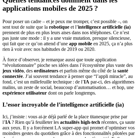
applications mobiles de 2025 ?
Pour poser un cadre – et je peux me tromper, c’est possible –, on
sent tout de suite que la
robotique
et l’
intelligence artificielle (ia)
prennent de plus en plus leurs aises dans nos téléphones. Ce n’est
pas juste une mode : il y a une vraie mutation, presque silencieuse,
qui fait que ce qu’on attend d’une
app mobile
en 2025, ça n’a plus
rien à voir avec nos habitudes de 2019 ou 2020.
À force d’observer, je remarque aussi que toute application
“révolutionnaire” pioche ses idées dans l’écosystème plus vaste des
jeux vidéo
, des
ordinateurs
et parfois même du côté de la
santé
connectée
. J’ai souvent tendance à penser que “l’appli miracle”, au
fond, c’est un millefeuille technique : de l’
IA
par-ci, des algorithmes
malins, un zeste de social, beaucoup d’automatisation… et hop, une
expérience utilisateur
dont on parle longtemps.
L’essor incroyable de l’intelligence artificielle (ia)
Ici, j’insiste : vous ai-je déjà parlé de la place titanesque prise par
l’
IA
? Rien qu’à feuilleter les
actualités high-tech
récentes, ça saute
aux yeux. Il y a forcément LA super-app qui promet d’optimiser vos
moindres gestes du quotidien grâce à des fonctionnalités pilotées par