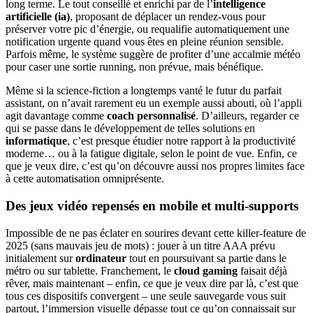
long terme. Le tout conseillé et enrichi par de l’
intelligence
artificielle (ia)
, proposant de déplacer un rendez-vous pour
préserver votre pic d’énergie, ou requalifie automatiquement une
notification urgente quand vous êtes en pleine réunion sensible.
Parfois même, le système suggère de profiter d’une accalmie météo
pour caser une sortie running, non prévue, mais bénéfique.
Même si la science-fiction a longtemps vanté le futur du parfait
assistant, on n’avait rarement eu un exemple aussi abouti, où l’appli
agit davantage comme
coach personnalisé
. D’ailleurs, regarder ce
qui se passe dans le développement de telles solutions en
informatique
, c’est presque étudier notre rapport à la productivité
moderne… ou à la fatigue digitale, selon le point de vue. Enfin, ce
que je veux dire, c’est qu’on découvre aussi nos propres limites face
à cette automatisation omniprésente.
Des jeux vidéo repensés en mobile et multi-supports
Impossible de ne pas éclater en sourires devant cette killer-feature de
2025 (sans mauvais jeu de mots) : jouer à un titre AAA prévu
initialement sur
ordinateur
tout en poursuivant sa partie dans le
métro ou sur tablette. Franchement, le
cloud gaming
faisait déjà
rêver, mais maintenant – enfin, ce que je veux dire par là, c’est que
tous ces dispositifs convergent – une seule sauvegarde vous suit
partout, l’immersion visuelle dépasse tout ce qu’on connaissait sur