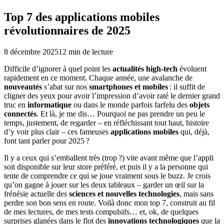
Top 7 des applications mobiles
révolutionnaires de 2025
8 décembre 2025
12
min de lecture
Difficile d’ignorer à quel point les
actualités high-tech
évoluent
rapidement en ce moment. Chaque année, une avalanche de
nouveautés
s’abat sur nos
smartphones et mobiles
: il suffit de
cligner des yeux pour avoir l’impression d’avoir raté le dernier grand
truc en
informatique
ou dans le monde parfois farfelu des
objets
connectés
. Et là, je me dis… Pourquoi ne pas prendre un peu le
temps, justement, de regarder – en réfléchissant tout haut, histoire
d’y voir plus clair – ces fameuses
applications mobiles
qui, déjà,
font tant parler pour 2025 ?
Il y a ceux qui s’emballent très (trop ?) vite avant même que l’appli
soit disponible sur leur store préféré, et puis il y a la personne qui
tente de comprendre ce qui se joue vraiment sous le buzz. Je crois
qu’on gagne à jouer sur les deux tableaux – garder un œil sur la
frénésie actuelle des
sciences et nouvelles technologies
, mais sans
perdre son bon sens en route. Voilà donc mon top 7, construit au fil
de mes lectures, de mes tests compulsifs… et, ok, de quelques
surprises glanées dans le flot des
innovations technologiques
que la