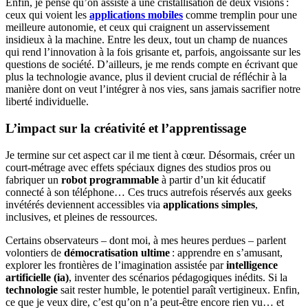
Enfin, je pense qu’on assiste à une cristallisation de deux visions :
ceux qui voient les
applications mobiles
comme tremplin pour une
meilleure autonomie, et ceux qui craignent un asservissement
insidieux à la machine. Entre les deux, tout un champ de nuances
qui rend l’innovation à la fois grisante et, parfois, angoissante sur les
questions de société. D’ailleurs, je me rends compte en écrivant que
plus la technologie avance, plus il devient crucial de réfléchir à la
manière dont on veut l’intégrer à nos vies, sans jamais sacrifier notre
liberté individuelle.
L’impact sur la créativité et l’apprentissage
Je termine sur cet aspect car il me tient à cœur. Désormais, créer un
court-métrage avec effets spéciaux dignes des studios pros ou
fabriquer un
robot programmable
à partir d’un kit éducatif
connecté à son téléphone… Ces trucs autrefois réservés aux geeks
invétérés deviennent accessibles via
applications simples
,
inclusives, et pleines de ressources.
Certains observateurs – dont moi, à mes heures perdues – parlent
volontiers de
démocratisation ultime
: apprendre en s’amusant,
explorer les frontières de l’imagination assistée par
intelligence
artificielle (ia)
, inventer des scénarios pédagogiques inédits. Si la
technologie
sait rester humble, le potentiel paraît vertigineux. Enfin,
ce que je veux dire, c’est qu’on n’a peut-être encore rien vu… et