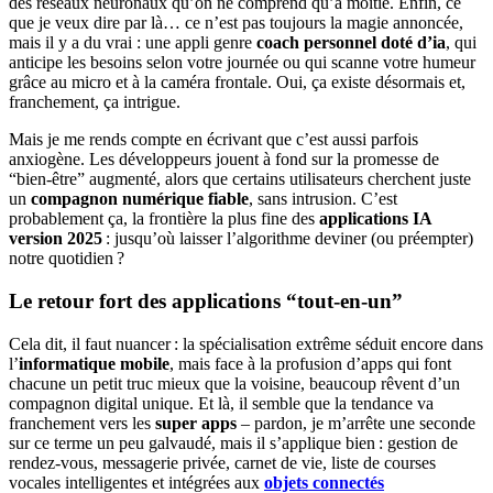
des réseaux neuronaux qu’on ne comprend qu’à moitié. Enfin, ce
que je veux dire par là… ce n’est pas toujours la magie annoncée,
mais il y a du vrai : une appli genre
coach personnel doté d’ia
, qui
anticipe les besoins selon votre journée ou qui scanne votre humeur
grâce au micro et à la caméra frontale. Oui, ça existe désormais et,
franchement, ça intrigue.
Mais je me rends compte en écrivant que c’est aussi parfois
anxiogène. Les développeurs jouent à fond sur la promesse de
“bien-être” augmenté, alors que certains utilisateurs cherchent juste
un
compagnon numérique fiable
, sans intrusion. C’est
probablement ça, la frontière la plus fine des
applications IA
version 2025
: jusqu’où laisser l’algorithme deviner (ou préempter)
notre quotidien ?
Le retour fort des applications “tout-en-un”
Cela dit, il faut nuancer : la spécialisation extrême séduit encore dans
l’
informatique mobile
, mais face à la profusion d’apps qui font
chacune un petit truc mieux que la voisine, beaucoup rêvent d’un
compagnon digital unique. Et là, il semble que la tendance va
franchement vers les
super apps
– pardon, je m’arrête une seconde
sur ce terme un peu galvaudé, mais il s’applique bien : gestion de
rendez-vous, messagerie privée, carnet de vie, liste de courses
vocales intelligentes et intégrées aux
objets connectés