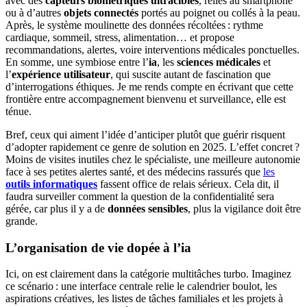
avec des
capteurs biométriques ultraciblés
, reliés au smartphone
ou à d’autres
objets connectés
portés au poignet ou collés à la peau.
Après, le système moulinette des données récoltées : rythme
cardiaque, sommeil, stress, alimentation… et propose
recommandations, alertes, voire interventions médicales ponctuelles.
En somme, une symbiose entre l’
ia
, les
sciences médicales
et
l’
expérience utilisateur
, qui suscite autant de fascination que
d’interrogations éthiques. Je me rends compte en écrivant que cette
frontière entre accompagnement bienvenu et surveillance, elle est
ténue.
Bref, ceux qui aiment l’idée d’anticiper plutôt que guérir risquent
d’adopter rapidement ce genre de solution en 2025. L’effet concret ?
Moins de visites inutiles chez le spécialiste, une meilleure autonomie
face à ses petites alertes santé, et des médecins rassurés que
les
outils informatiques
fassent office de relais sérieux. Cela dit, il
faudra surveiller comment la question de la confidentialité sera
gérée, car plus il y a de
données sensibles
, plus la vigilance doit être
grande.
L’organisation de vie dopée à l’ia
Ici, on est clairement dans la catégorie multitâches turbo. Imaginez
ce scénario : une interface centrale relie le calendrier boulot, les
aspirations créatives, les listes de tâches familiales et les projets à