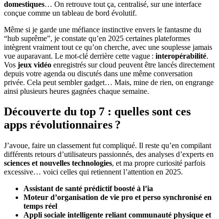
domestiques
… On retrouve tout ça, centralisé, sur une interface
conçue comme un tableau de bord évolutif.
Même si je garde une méfiance instinctive envers le fantasme du
“hub suprême”, je constate qu’en 2025 certaines plateformes
intègrent vraiment tout ce qu’on cherche, avec une souplesse jamais
vue auparavant. Le mot-clé derrière cette vague :
interopérabilité
.
Vos
jeux vidéo
enregistrés sur cloud peuvent être lancés directement
depuis votre agenda ou discutés dans une même conversation
privée. Cela peut sembler gadget… Mais, mine de rien, on engrange
ainsi plusieurs heures gagnées chaque semaine.
Découverte du top 7 : quelles sont ces
apps révolutionnaires ?
J’avoue, faire un classement fut compliqué. Il reste qu’en compilant
différents retours d’utilisateurs passionnés, des analyses d’experts en
sciences et nouvelles technologies
, et ma propre curiosité parfois
excessive… voici celles qui retiennent l’attention en 2025.
Assistant de santé prédictif boosté à l’ia
Moteur d’organisation de vie pro et perso synchronisé en
temps réel
Appli sociale intelligente reliant communauté physique et