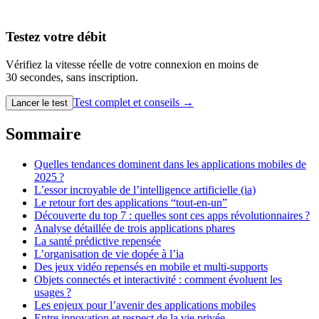
Testez votre débit
Vérifiez la vitesse réelle de votre connexion en moins de
30 secondes, sans inscription.
Test complet et conseils →
Lancer le test
Sommaire
Quelles tendances dominent dans les applications mobiles de
2025 ?
L’essor incroyable de l’intelligence artificielle (ia)
Le retour fort des applications “tout-en-un”
Découverte du top 7 : quelles sont ces apps révolutionnaires ?
Analyse détaillée de trois applications phares
La santé prédictive repensée
L’organisation de vie dopée à l’ia
Des jeux vidéo repensés en mobile et multi-supports
Objets connectés et interactivité : comment évoluent les
usages ?
Les enjeux pour l’avenir des applications mobiles
Entre innovation et respect de la vie privée