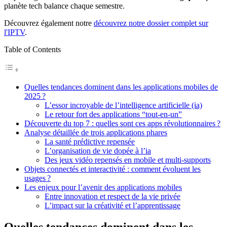
planète tech balance chaque semestre.
Découvrez également notre
découvrez notre dossier complet sur
l'IPTV
.
Table of Contents
Quelles tendances dominent dans les applications mobiles de
2025 ?
L’essor incroyable de l’intelligence artificielle (ia)
Le retour fort des applications “tout-en-un”
Découverte du top 7 : quelles sont ces apps révolutionnaires ?
Analyse détaillée de trois applications phares
La santé prédictive repensée
L’organisation de vie dopée à l’ia
Des jeux vidéo repensés en mobile et multi-supports
Objets connectés et interactivité : comment évoluent les
usages ?
Les enjeux pour l’avenir des applications mobiles
Entre innovation et respect de la vie privée
L’impact sur la créativité et l’apprentissage
Quelles tendances dominent dans les