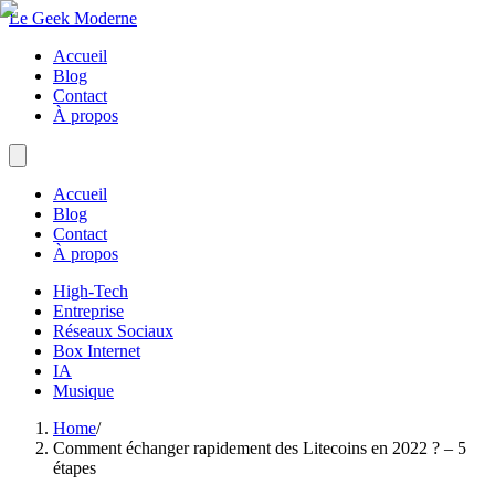
Le Geek Moderne
Accueil
Blog
Contact
À propos
Accueil
Blog
Contact
À propos
High-Tech
Entreprise
Réseaux Sociaux
Box Internet
IA
Musique
Home
/
Comment échanger rapidement des Litecoins en 2022 ? – 5
étapes