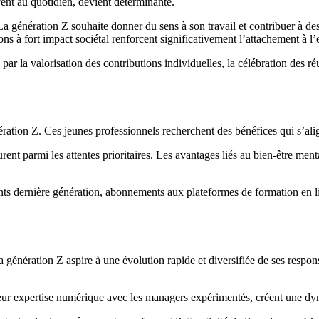
vent au quotidien, devient déterminante.
La génération Z souhaite donner du sens à son travail et contribuer à de
ns à fort impact sociétal renforcent significativement l’attachement à l’e
ar la valorisation des contributions individuelles, la célébration des ré
nération Z. Ces jeunes professionnels recherchent des bénéfices qui s’alig
igurent parmi les attentes prioritaires. Les avantages liés au bien-être m
nts dernière génération, abonnements aux plateformes de formation en l
a génération Z aspire à une évolution rapide et diversifiée de ses respon
leur expertise numérique avec les managers expérimentés, créent une dy