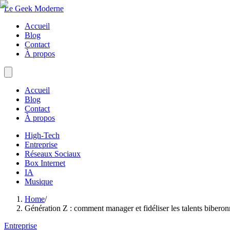
Le Geek Moderne
Accueil
Blog
Contact
À propos
Accueil
Blog
Contact
À propos
High-Tech
Entreprise
Réseaux Sociaux
Box Internet
IA
Musique
Home
/
Génération Z : comment manager et fidéliser les talents bibero
Entreprise