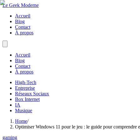
Le Geek Moderne
Accueil
Blog
Contact
À propos
Accueil
Blog
Contact
À propos
High-Tech
Entreprise
Réseaux Sociaux
Box Internet
IA
Musique
Home
/
Optimiser Windows 11 pour le jeu : le guide pour comprendre e
gaming