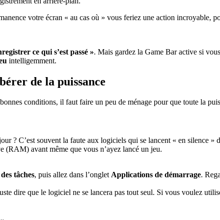
gistrement en arrière-plan.
ermanence votre écran « au cas où » vous feriez une action incroyable, p
registrer ce qui s’est passé »
. Mais gardez la Game Bar active si vous
eu
intelligemment.
bérer de la puissance
nnes conditions, il faut faire un peu de ménage pour que toute la puis
 ? C’est souvent la faute aux logiciels qui se lancent « en silence » d
ive (RAM) avant même que vous n’ayez lancé un jeu.
 des tâches
, puis allez dans l’onglet
Applications de démarrage
. Rega
uste dire que le logiciel ne se lancera pas tout seul. Si vous voulez utili