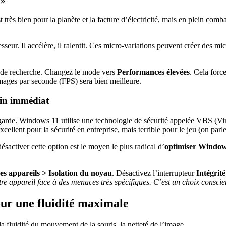
 »
rès bien pour la planète et la facture d’électricité, mais en plein comb
seur. Il accélère, il ralentit. Ces micro-variations peuvent créer des mi
e de recherche. Changez le mode vers
Performances élevées
. Cela forc
 images par seconde (FPS) sera bien meilleure.
ain immédiat
garde. Windows 11 utilise une technologie de sécurité appelée VBS (Virtu
ellent pour la sécurité en entreprise, mais terrible pour le jeu (on parl
sactiver cette option est le moyen le plus radical d’
optimiser Windows
es appareils > Isolation du noyau
. Désactivez l’interrupteur
Intégrit
tre appareil face à des menaces très spécifiques. C’est un choix consc
our une fluidité maximale
 la fluidité du mouvement de la souris, la netteté de l’image.