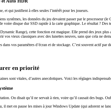
ge et Auto HDR
 qui justifient à elles seules l’intérêt pour les joueurs.
iens systèmes, les données du jeu devaient passer par le processeur (le 
e votre disque dur SSD rapide à la carte graphique. Le résultat ? Des t
ynamic Range), cette fonction est magique. Elle prend des jeux plus a
ir vos vieux classiques avec des lunettes neuves, sans que cela ne dem
 dans vos paramètres d’écran et de stockage. C’est souvent actif par déf
urer en priorité
es sont vitales, d’autres anecdotiques. Voici les réglages indispensables,
système
n. On disait qu’il ne servait à rien, voire qu’il causait des bugs. Oub
, il met en pause les mises à jour Windows Update (qui adorent se lancer