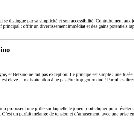
ui se distingue par sa simplicité et son accessibilité. Contrairement au
f principal : offrir un divertissement immédiat et des gains potentiels r
zino
ne, et Betzino ne fait pas exception. Le principe est simple : une fusée 
l est élevé… mais attention à ne pas être trop gourmand ! Parmi les titre
no proposent une grille sur laquelle le joueur doit cliquer pour révéle
. C’est un parfait mélange de tension et d’amusement, avec une prise en 