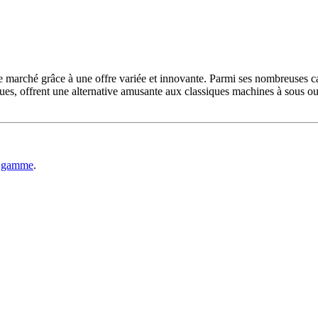
le marché grâce à une offre variée et innovante. Parmi ses nombreuses ca
ues, offrent une alternative amusante aux classiques machines à sous ou 
de gamme
.