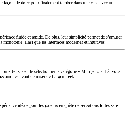
t de façon aléatoire pour finalement tomber dans une case avec un
périence fluide et rapide. De plus, leur simplicité permet de s’amuser
la monotonie, ainsi que les interfaces modernes et intuitives.
ction « Jeux » et de sélectionner la catégorie « Mini-jeux ». Là, vous
écaniques avant de miser de l’argent réel.
expérience idéale pour les joueurs en quête de sensations fortes sans