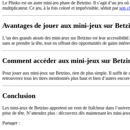
Le Plinko est un autre mini-jeu phare de Betzino. Il s’agit d’un jeu o
multiplicateur. Ce jeu, à la fois coloré et imprévisible, séduit par
son c
Avantages de jouer aux mini-jeux sur Betz
L’un des grands atouts des mini-jeux sur Betzino est leur accessibilité
sans se prendre la tête, tout en offrant des opportunités de gains intér
Comment accéder aux mini-jeux sur Betzi
Pour jouer aux mini-jeux sur Betzino, rien de plus simple. Il suffit de 
retrouverez tous les titres mentionnés plus haut et bien d’autres encore
Conclusion
Les mini-jeux de Betzino apportent un vent de fraîcheur dans l’univers 
prise de tête. N’attendez plus : découvrez dès maintenant les mini-jeux
Partager :