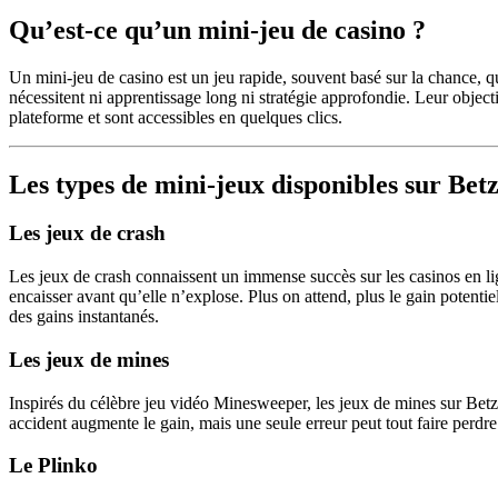
Qu’est-ce qu’un mini-jeu de casino ?
Un mini-jeu de casino est un jeu rapide, souvent basé sur la chance, q
nécessitent ni apprentissage long ni stratégie approfondie. Leur objecti
plateforme et sont accessibles en quelques clics.
Les types de mini-jeux disponibles sur Bet
Les jeux de crash
Les jeux de crash connaissent un immense succès sur les casinos en lig
encaisser avant qu’elle n’explose. Plus on attend, plus le gain potentie
des gains instantanés.
Les jeux de mines
Inspirés du célèbre jeu vidéo Minesweeper, les jeux de mines sur Betzi
accident augmente le gain, mais une seule erreur peut tout faire perdre
Le Plinko