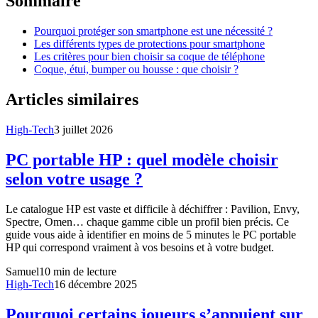
Sommaire
Pourquoi protéger son smartphone est une nécessité ?
Les différents types de protections pour smartphone
Les critères pour bien choisir sa coque de téléphone
Coque, étui, bumper ou housse : que choisir ?
Articles similaires
High-Tech
3 juillet 2026
PC portable HP : quel modèle choisir
selon votre usage ?
Le catalogue HP est vaste et difficile à déchiffrer : Pavilion, Envy,
Spectre, Omen… chaque gamme cible un profil bien précis. Ce
guide vous aide à identifier en moins de 5 minutes le PC portable
HP qui correspond vraiment à vos besoins et à votre budget.
Samuel
10
min de lecture
High-Tech
16 décembre 2025
Pourquoi certains joueurs s’appuient sur