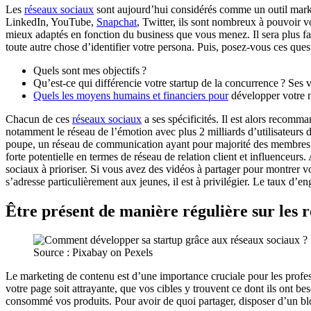
Les
réseaux sociaux
sont aujourd’hui considérés comme un outil mark
LinkedIn, YouTube,
Snapchat
, Twitter, ils sont nombreux à pouvoir 
mieux adaptés en fonction du business que vous menez. Il sera plus fac
toute autre chose d’identifier votre persona. Puis, posez-vous ces ques
Quels sont mes objectifs ?
Qu’est-ce qui différencie votre startup de la concurrence ? Ses v
Quels les moyens humains et financiers pour
développer votre n
Chacun de ces
réseaux sociaux
a ses spécificités. Il est alors recomm
notamment le réseau de l’émotion avec plus 2 milliards d’utilisateurs 
poupe, un réseau de communication ayant pour majorité des membres de
forte potentielle en termes de réseau de relation client et influenceurs
sociaux à prioriser. Si vous avez des vidéos à partager pour montrer vot
s’adresse particulièrement aux jeunes, il est à privilégier. Le taux d’en
Être présent de manière régulière sur les 
Source : Pixabay on Pexels
Le marketing de contenu est d’une importance cruciale pour les profess
votre page soit attrayante, que vos cibles y trouvent ce dont ils ont be
consommé vos produits. Pour avoir de quoi partager, disposer d’un blo