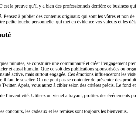
est la preuve qu’il y a bien des professionnels derrière ce business qui p
é. Pensez à publier des contenus originaux qui sont les vôtres et non de
re petite touche personnelle, qui met en évidence vos valeurs et les déta
auté
lques minutes, se construire une communauté et créer l’engagement pre
ncier et aussi humain. Que ce soit des publications sponsorisées ou organi
té active, mais surtout engagée. Ces émotions influenceront les visite
 il faut le susciter. On ne peut pas se contenter de présenter des produi
tter. Après, vous aurez à cibler selon des critères précis. Le fond et
e l’inventivité. Utilisez un visuel attrayant, profitez des événements p
des concours, les cadeaux et les remises sont toujours les bienvenus.