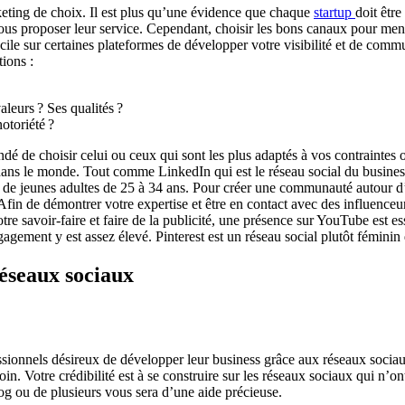
eting de choix. Il est plus qu’une évidence que chaque
startup
doit êtr
vous proposer leur service. Cependant, choisir les bons canaux pour men
ile sur certaines plateformes de développer votre visibilité et de commu
tions :
aleurs ? Ses qualités ?
otoriété ?
andé de choisir celui ou ceux qui sont les plus adaptés à vos contraint
dans le monde. Tout comme LinkedIn qui est le réseau social du business
 jeunes adultes de 25 à 34 ans. Pour créer une communauté autour d’un
. Afin de démontrer votre expertise et être en contact avec des influenceu
re savoir-faire et faire de la publicité, une présence sur YouTube est ess
gagement y est assez élevé. Pinterest est un réseau social plutôt féminin 
réseaux sociaux
ionnels désireux de développer leur business grâce aux réseaux sociaux.
soin. Votre crédibilité est à se construire sur les réseaux sociaux qui n’o
g ou de plusieurs vous sera d’une aide précieuse.