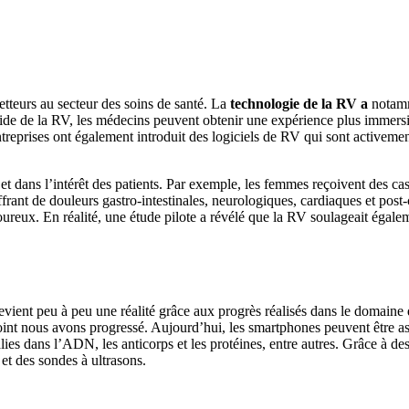
etteurs au secteur des soins de santé. La
technologie de la RV a
notamm
ide de la RV, les médecins peuvent obtenir une expérience plus immersiv
ntreprises ont également introduit des logiciels de RV qui sont activement
 et dans l’intérêt des patients. Par exemple, les femmes reçoivent des 
ant de douleurs gastro-intestinales, neurologiques, cardiaques et post-c
loureux. En réalité, une étude pilote a révélé que la RV soulageait égalem
devient peu à peu une réalité grâce aux progrès réalisés dans le domaine d
 point nous avons progressé. Aujourd’hui, les smartphones peuvent être a
es dans l’ADN, les anticorps et les protéines, entre autres. Grâce à des p
et des sondes à ultrasons.