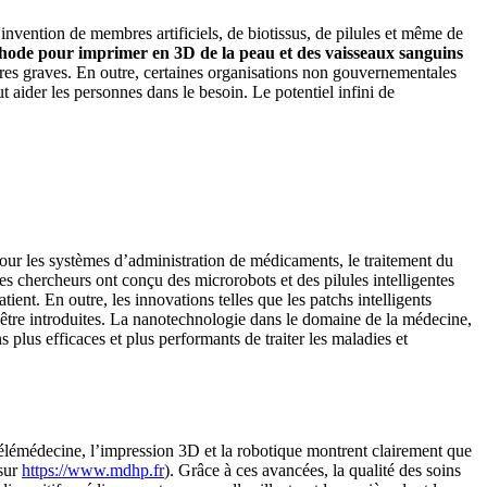
invention de membres artificiels, de biotissus, de pilules et même de
hode pour imprimer en 3D de la peau et des vaisseaux sanguins
lures graves. En outre, certaines organisations non gouvernementales
 aider les personnes dans le besoin. Le potentiel infini de
pour les systèmes d’administration de médicaments, le traitement du
les chercheurs ont conçu des microrobots et des pilules intelligentes
ent. En outre, les innovations telles que les patchs intelligents
d’être introduites. La nanotechnologie dans le domaine de la médecine,
lus efficaces et plus performants de traiter les maladies et
 télémédecine, l’impression 3D et la robotique montrent clairement que
 sur
https://www.mdhp.fr
). Grâce à ces avancées, la qualité des soins