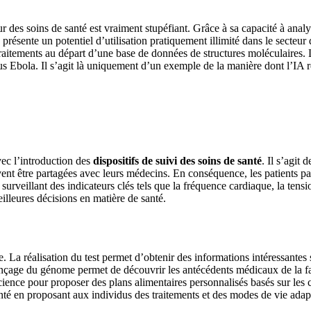
ur des soins de santé est vraiment stupéfiant. Grâce à sa capacité à analy
présente un potentiel d’utilisation pratiquement illimité dans le secte
s traitements au départ d’une base de données de structures moléculaires.
us Ebola. Il s’agit là uniquement d’un exemple de la manière dont l’IA r
vec l’introduction des
dispositifs de suivi des soins de santé
. Il s’agit
ent être partagées avec leurs médecins. En conséquence, les patients pa
surveillant des indicateurs clés tels que la fréquence cardiaque, la tensio
illeures décisions en matière de santé.
 La réalisation du test permet d’obtenir des informations intéressantes 
ençage du génome permet de découvrir les antécédents médicaux de la 
te science pour proposer des plans alimentaires personnalisés basés sur l
nté en proposant aux individus des traitements et des modes de vie adapt