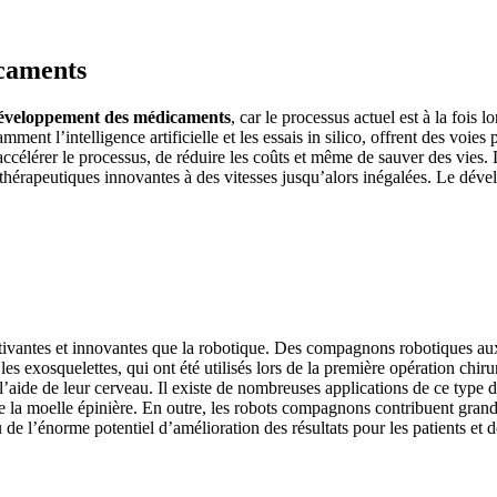
icaments
éveloppement des médicaments
, car le processus actuel est à la foi
t l’intelligence artificielle et les essais in silico, offrent des voie
célérer le processus, de réduire les coûts et même de sauver des vies. 
thérapeutiques innovantes à des vitesses jusqu’alors inégalées. Le déve
ptivantes et innovantes que la robotique. Des compagnons robotiques a
 exosquelettes, qui ont été utilisés lors de la première opération chirur
 l’aide de leur cerveau. Il existe de nombreuses applications de ce type 
e la moelle épinière. En outre, les robots compagnons contribuent grande
e l’énorme potentiel d’amélioration des résultats pour les patients et de