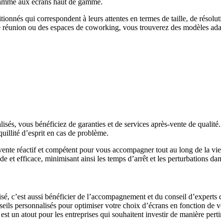
 gamme aux écrans haut de gamme.
itionnés qui correspondent à leurs attentes en termes de taille, de résol
de réunion ou des espaces de coworking, vous trouverez des modèles adap
isés, vous bénéficiez de garanties et de services après-vente de qualité
illité d’esprit en cas de problème.
s-vente réactif et compétent pour vous accompagner tout au long de la v
t efficace, minimisant ainsi les temps d’arrêt et les perturbations dans
lisé, c’est aussi bénéficier de l’accompagnement et du conseil d’experts
ils personnalisés pour optimiser votre choix d’écrans en fonction de vot
t un atout pour les entreprises qui souhaitent investir de manière pert