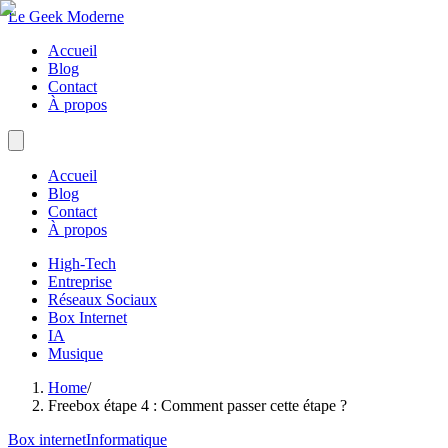
Le Geek Moderne
Accueil
Blog
Contact
À propos
Accueil
Blog
Contact
À propos
High-Tech
Entreprise
Réseaux Sociaux
Box Internet
IA
Musique
Home
/
Freebox étape 4 : Comment passer cette étape ?
Box internet
Informatique