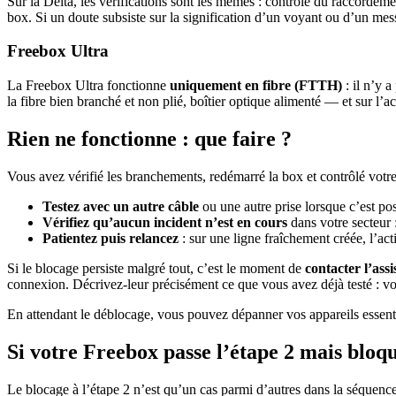
Sur la Delta, les vérifications sont les mêmes : contrôle du raccordem
box. Si un doute subsiste sur la signification d’un voyant ou d’un mes
Freebox Ultra
La Freebox Ultra fonctionne
uniquement en fibre (FTTH)
: il n’y 
la fibre bien branché et non plié, boîtier optique alimenté — et sur l’
Rien ne fonctionne : que faire ?
Vous avez vérifié les branchements, redémarré la box et contrôlé votre l
Testez avec un autre câble
ou une autre prise lorsque c’est pos
Vérifiez qu’aucun incident n’est en cours
dans votre secteur 
Patientez puis relancez
: sur une ligne fraîchement créée, l’ac
Si le blocage persiste malgré tout, c’est le moment de
contacter l’ass
connexion. Décrivez-leur précisément ce que vous avez déjà testé : v
En attendant le déblocage, vous pouvez dépanner vos appareils essentie
Si votre Freebox passe l’étape 2 mais bloqu
Le blocage à l’étape 2 n’est qu’un cas parmi d’autres dans la séquence 