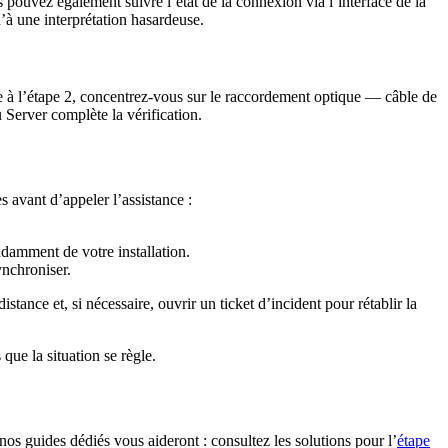
 pouvez également suivre l’état de la connexion via l’interface de la
’à une interprétation hasardeuse.
ée à l’étape 2, concentrez-vous sur le raccordement optique — câble de
 Server complète la vérification.
s avant d’appeler l’assistance :
damment de votre installation.
ynchroniser.
distance et, si nécessaire, ouvrir un ticket d’incident pour rétablir la
que la situation se règle.
nos guides dédiés vous aideront : consultez les solutions pour l’
étape