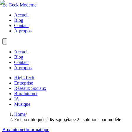
Le Geek Moderne
Accueil
Blog
Contact
À propos
Accueil
Blog
Contact
À propos
High-Tech
Entreprise
Réseaux Sociaux
Box Internet
IA
Musique
Home
/
Freebox bloquée à l&rsquo;étape 2 : solutions par modèle
Box internet
Informatique