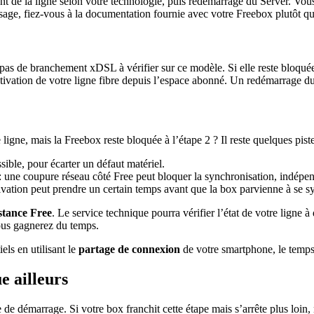
ent de la ligne selon votre technologie, puis redémarrage du Server. Vous
sage, fiez-vous à la documentation fournie avec votre Freebox plutôt qu
a pas de branchement xDSL à vérifier sur ce modèle. Si elle reste bloqu
activation de votre ligne fibre depuis l’espace abonné. Un redémarrage du
igne, mais la Freebox reste bloquée à l’étape 2 ? Il reste quelques piste
sible, pour écarter un défaut matériel.
: une coupure réseau côté Free peut bloquer la synchronisation, indépen
tivation peut prendre un certain temps avant que la box parvienne à se s
istance Free
. Le service technique pourra vérifier l’état de votre ligne à 
ous gagnerez du temps.
ls en utilisant le
partage de connexion
de votre smartphone, le temps 
e ailleurs
de démarrage. Si votre box franchit cette étape mais s’arrête plus loin, 