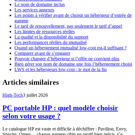
Le nom de domaine inclus
Les services annexes
Les points à vérifier avant de choisir un hébergeur d’entrée de
gamme
Le tarif de renouvellement, pas seulement le tarif d’appel
Les limites de ressources réelles
La qualité et la disponibilité du support
Les performances réelles du mutualisé
Quand un hébergement mutualisé low-cost est-il suffisant ?
Comparer avant de s’engager
Pouvoir changer d’hébergeur si l’offre ne convient plus
Bien gérer son nom de domaine une fois l’hébergement choisi
LWS et les hébergeurs low-cost : le mot de la fin
Articles similaires
High-Tech
3 juillet 2026
PC portable HP : quel modèle choisir
selon votre usage ?
Le catalogue HP est vaste et difficile à déchiffrer : Pavilion, Envy,
Spectre, Omen… chaque gamme cible un profil bien précis. Ce