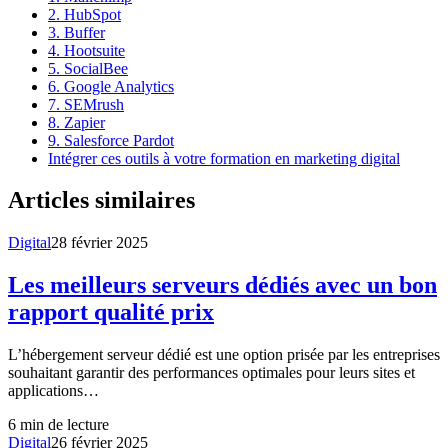
2. HubSpot
3. Buffer
4. Hootsuite
5. SocialBee
6. Google Analytics
7. SEMrush
8. Zapier
9. Salesforce Pardot
Intégrer ces outils à votre formation en marketing digital
Articles similaires
Digital
28 février 2025
Les meilleurs serveurs dédiés avec un bon
rapport qualité prix
L’hébergement serveur dédié est une option prisée par les entreprises
souhaitant garantir des performances optimales pour leurs sites et
applications…
6
min de lecture
Digital
26 février 2025