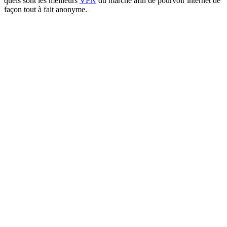
quels sont les meilleurs
VPN
du marché afin de pourvoir internet de
façon tout à fait anonyme.