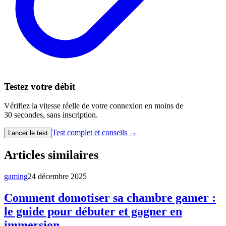
Testez votre débit
Vérifiez la vitesse réelle de votre connexion en moins de
30 secondes, sans inscription.
Test complet et conseils →
Lancer le test
Articles similaires
gaming
24 décembre 2025
Comment domotiser sa chambre gamer :
le guide pour débuter et gagner en
immersion