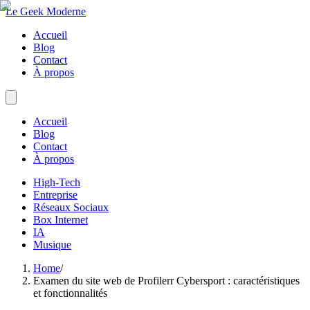
Le Geek Moderne
Accueil
Blog
Contact
À propos
Accueil
Blog
Contact
À propos
High-Tech
Entreprise
Réseaux Sociaux
Box Internet
IA
Musique
Home
/
Examen du site web de Profilerr Cybersport : caractéristiques
et fonctionnalités