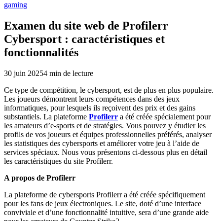
gaming
Examen du site web de Profilerr
Cybersport : caractéristiques et
fonctionnalités
30 juin 2025
4
min de lecture
Ce type de compétition, le cybersport, est de plus en plus populaire.
Les joueurs démontrent leurs compétences dans des jeux
informatiques, pour lesquels ils reçoivent des prix et des gains
substantiels. La plateforme
Profilerr
a été créée spécialement pour
les amateurs d’e-sports et de stratégies. Vous pouvez y étudier les
profils de vos joueurs et équipes professionnelles préférés, analyser
les statistiques des cybersports et améliorer votre jeu à l’aide de
services spéciaux. Nous vous présentons ci-dessous plus en détail
les caractéristiques du site Profilerr.
A propos de Profilerr
La plateforme de cybersports Profilerr a été créée spécifiquement
pour les fans de jeux électroniques. Le site, doté d’une interface
conviviale et d’une fonctionnalité intuitive, sera d’une grande aide