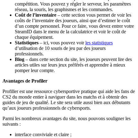
compétition. Vous pouvez y régler le serveur, les paramètres
réseau, la souris, les graphismes et les commandes.
Coût de l’inventaire
– cette section vous permet de voir les
coûts de l’inventaire des joueurs, ainsi que d’estimer le coût
d’un compte personnel. Pour ce faire, vous devez entrer votre
SteamID dans le menu de la calculatrice et voir le coût de
chaque équipement.
Statistiques
– ici, vous pouvez voir
les statistiques
d’utilisation de 10 souris de jeu par des joueurs
professionnels.
Blog
– dans cette section du site, les joueurs peuvent lire des
articles utiles sur leurs jeux préférés et apprendre à mieux
pomper leur compte.
Avantages de Profiler
Profiller est une ressource cybersportive pratique qui aide les fans de
CS2 du monde entier à naviguer dans les matchs et à obtenir des
guides de jeu de qualité. Le site sera utile aussi bien aux débutants
qu’aux joueurs professionnels de cybersports.
Parmi les nombreux avantages du site, nous pouvons souligner les
suivants :
interface conviviale et claire ;