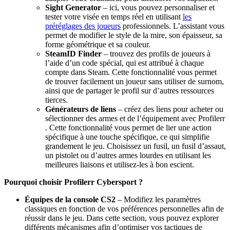
Sight Generator
– ici, vous pouvez personnaliser et
tester votre visée en temps réel en utilisant
les
préréglages des joueurs
professionnels. L’assistant vous
permet de modifier le style de la mire, son épaisseur, sa
forme géométrique et sa couleur.
SteamID Finder
– trouvez des profils de joueurs à
l’aide d’un code spécial, qui est attribué à chaque
compte dans Steam. Cette fonctionnalité vous permet
de trouver facilement un joueur sans utiliser de surnom,
ainsi que de partager le profil sur d’autres ressources
tierces.
Générateurs de liens
– créez des liens pour acheter ou
sélectionner des armes et de l’équipement avec Profilerr
. Cette fonctionnalité vous permet de lier une action
spécifique à une touche spécifique, ce qui simplifie
grandement le jeu. Choisissez un fusil, un fusil d’assaut,
un pistolet ou d’autres armes lourdes en utilisant les
meilleures liaisons et utilisez-les à bon escient.
Pourquoi choisir Profilerr Cybersport
?
Équipes de la console CS2
– Modifiez les paramètres
classiques en fonction de vos préférences personnelles afin de
réussir dans le jeu. Dans cette section, vous pouvez explorer
différents mécanismes afin d’optimiser vos tactiques de