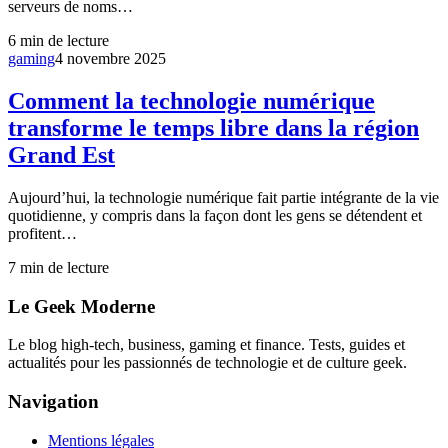
serveurs de noms…
6
min de lecture
gaming
4 novembre 2025
Comment la technologie numérique
transforme le temps libre dans la région
Grand Est
Aujourd’hui, la technologie numérique fait partie intégrante de la vie
quotidienne, y compris dans la façon dont les gens se détendent et
profitent…
7
min de lecture
Le Geek Moderne
Le blog high-tech, business, gaming et finance. Tests, guides et
actualités pour les passionnés de technologie et de culture geek.
Navigation
Mentions légales