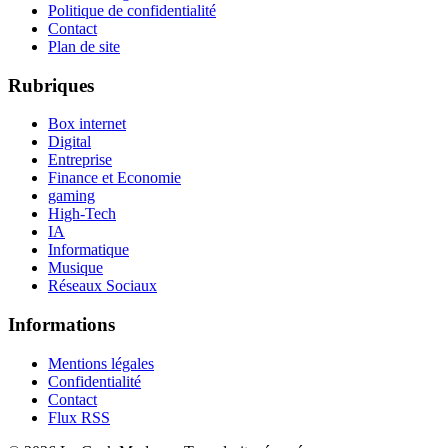
Politique de confidentialité
Contact
Plan de site
Rubriques
Box internet
Digital
Entreprise
Finance et Economie
gaming
High-Tech
IA
Informatique
Musique
Réseaux Sociaux
Informations
Mentions légales
Confidentialité
Contact
Flux RSS