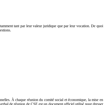
tamment tant par leur valeur juridique que par leur vocation. De quoi
estions.
ionnelles. À chaque réunion du comité social et économique, la mise en
-verbal de réunion de CSE est un document officiel utilisé pour dresser