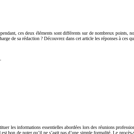
ependant, ces deux éléments sont différents sur de nombreux points, no
 charge de sa rédaction ? Découvrez dans cet article les réponses à ces qu
.
tituer les informations essentielles abordées lors des réunions profess
l est bon de noter qu’il ne s’agit pas d’une simple formalité. Le procès