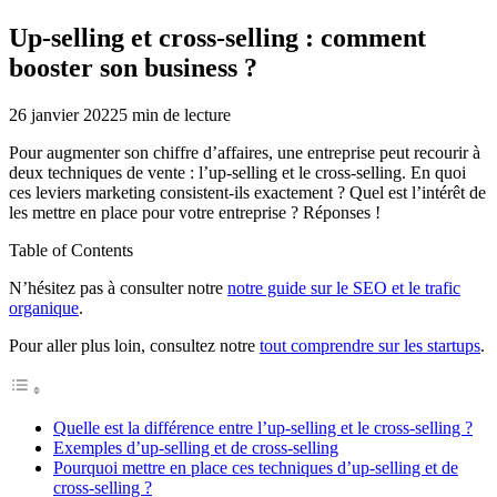
Up-selling et cross-selling : comment
booster son business ?
26 janvier 2022
5
min de lecture
Pour augmenter son chiffre d’affaires, une entreprise peut recourir à
deux techniques de vente : l’up-selling et le cross-selling. En quoi
ces leviers marketing consistent-ils exactement ? Quel est l’intérêt de
les mettre en place pour votre entreprise ? Réponses !
Table of Contents
N’hésitez pas à consulter notre
notre guide sur le SEO et le trafic
organique
.
Pour aller plus loin, consultez notre
tout comprendre sur les startups
.
Quelle est la différence entre l’up-selling et le cross-selling ?
Exemples d’up-selling et de cross-selling
Pourquoi mettre en place ces techniques d’up-selling et de
cross-selling ?